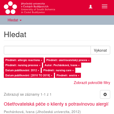
Přepn
navig
Hledat
Hledat
Vykonat
Předmět: allergic reactions ×
Předmět: ošetřovatelský proces ×
Předmět: nursing process ×
Autor: Pechánková, Ivana ×
Datum publikování: 2012 ×
Předmět: nursing care ×
Datum publikování: [2010 TO 2019] ×
Předmět: sestra ×
Zobrazit pokročilé filtry
Zobrazují se záznamy 1-1 z 1
Ošetřovatelská péče o klienty s potravinovou alergií
Pechánková, Ivana
(
Jihočeská univerzita
,
2012
)