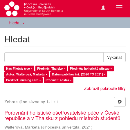
Přepn
navig
Hledat
Hledat
Vykonat
Has File(s): true ×
Předmět: Thajsko ×
Předmět: holistický přístup ×
Autor: Walterová, Markéta ×
Datum publikování: [2020 TO 2021] ×
Předmět: nursing care ×
Předmět: sestra ×
Zobrazit pokročilé filtry
Zobrazují se záznamy 1-1 z 1
Porovnání holistické ošetřovatelské péče v České
republice a v Thajsku z pohledu místních studentů
Walterová, Markéta
(
Jihočeská univerzita
,
2021
)