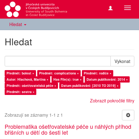
Přepn
navig
Hledat
Hledat
Vykonat
Předmět: bolest ×
Předmět: complications ×
Předmět: rodiče ×
Autor: Hlachová, Martina ×
Has File(s): true ×
Datum publikování: 2014 ×
Předmět: ošetřovatelská péče ×
Datum publikování: [2010 TO 2019] ×
Předmět: sestra ×
Zobrazit pokročilé filtry
Zobrazují se záznamy 1-1 z 1
Problematika ošetřovatelské péče u náhlých příhod
břišních u dětí do šesti let