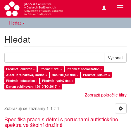
Přepn
navig
Hledat
Hledat
Vykonat
Předmět: children ×
Předmět: děti ×
Předmět: socialization ×
Autor: Krajňáková, Darina ×
Has File(s): true ×
Předmět: leisure ×
Předmět: education ×
Předmět: volný čas ×
Datum publikování: [2010 TO 2019] ×
Zobrazit pokročilé filtry
Zobrazují se záznamy 1-1 z 1
Specifika práce s dětmi s poruchami autistického
spektra ve školní družině