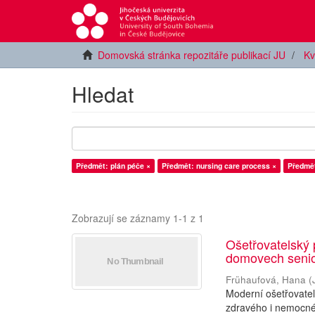
Domovská stránka repozitáře publikací JU
Kv
Hledat
Předmět: plán péče ×
Předmět: nursing care process ×
Předmět
Zobrazují se záznamy 1-1 z 1
Ošetřovatelský 
domovech seni
Frühaufová, Hana
(
Moderní ošetřovate
zdravého i nemocnéh