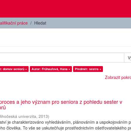
alifikační práce
Hledat
V
: domov seniorů ×
Autor: Frühaufová, Hana ×
Předmět: sestra ×
Zobrazit pokroč
proces a jeho význam pro seniora z pohledu sester v
orů
Jihočeská univerzita
,
2013
)
lství je charakterizováno vyhledáváním, plánováním a uspokojováním p
o člověka. To vše se uskutečňuje prostřednictvím ošetřovatelského p