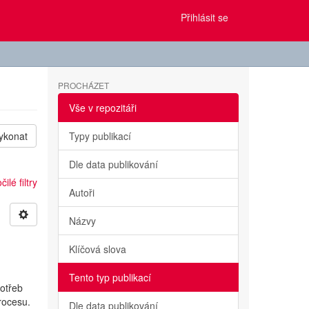
Přihlásit se
PROCHÁZET
Vše v repozitáři
ykonat
Typy publikací
Dle data publikování
ilé filtry
Autoři
Názvy
Klíčová slova
Tento typ publikací
otřeb
rocesu.
Dle data publikování