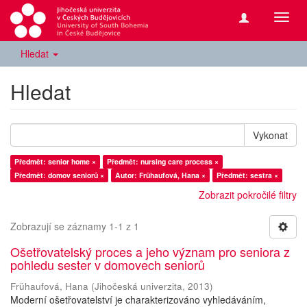
Přepn
navig
Hledat
Hledat
Vykonat
Předmět: senior home ×
Předmět: nursing care process ×
Předmět: domov seniorů ×
Autor: Frühaufová, Hana ×
Předmět: sestra ×
Zobrazit pokročilé filtry
Zobrazují se záznamy 1-1 z 1
Ošetřovatelský proces a jeho význam pro seniora z
pohledu sester v domovech seniorů
Frühaufová, Hana
(
Jihočeská univerzita
,
2013
)
Moderní ošetřovatelství je charakterizováno vyhledáváním,