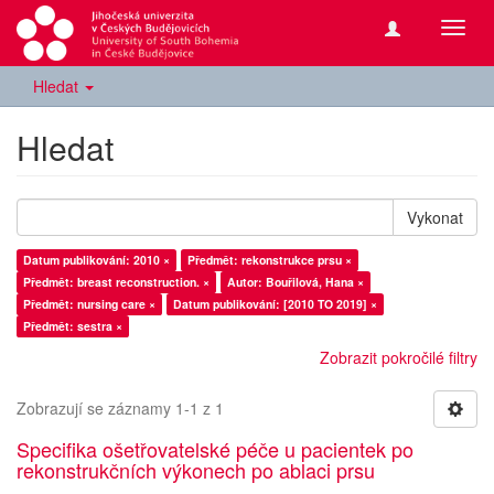
Přepn
navig
Hledat
Hledat
Vykonat
Datum publikování: 2010 ×
Předmět: rekonstrukce prsu ×
Předmět: breast reconstruction. ×
Autor: Bouřilová, Hana ×
Předmět: nursing care ×
Datum publikování: [2010 TO 2019] ×
Předmět: sestra ×
Zobrazit pokročilé filtry
Zobrazují se záznamy 1-1 z 1
Specifika ošetřovatelské péče u pacientek po
rekonstrukčních výkonech po ablaci prsu