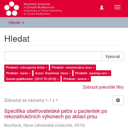
Přepn
navig
Hledat
Hledat
Vykonat
Předmět: chirurgická léčba ×
Předmět: rekonstrukce prsu ×
Předmět: nurse ×
Autor: Bouřilová, Hana ×
Předmět: nursing care ×
Datum publikování: [2010 TO 2019] ×
Předmět: sestra ×
Zobrazit pokročilé filtry
Zobrazují se záznamy 1-1 z 1
Specifika ošetřovatelské péče u pacientek po
rekonstrukčních výkonech po ablaci prsu
Bouřilová, Hana
(
Jihočeská univerzita
,
2010
)