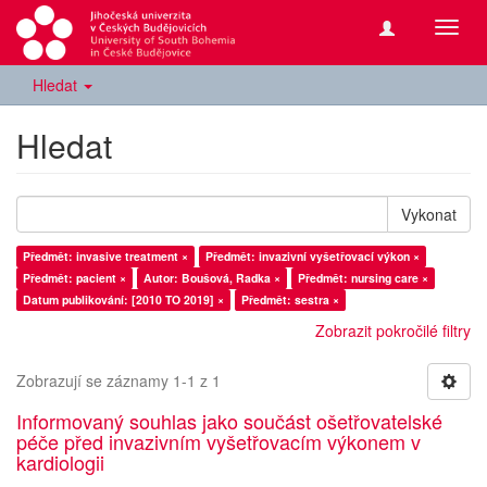
Přepn
navig
Hledat
Hledat
Vykonat
Předmět: invasive treatment ×
Předmět: invazivní vyšetřovací výkon ×
Předmět: pacient ×
Autor: Boušová, Radka ×
Předmět: nursing care ×
Datum publikování: [2010 TO 2019] ×
Předmět: sestra ×
Zobrazit pokročilé filtry
Zobrazují se záznamy 1-1 z 1
Informovaný souhlas jako součást ošetřovatelské
péče před invazivním vyšetřovacím výkonem v
kardiologii