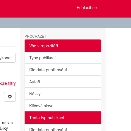
Přihlásit se
PROCHÁZET
Vše v repozitáři
ykonat
Typy publikací
Dle data publikování
Autoři
ilé filtry
Názvy
Klíčová slova
Tento typ publikací
resivní
 Díky
Dle data publikování