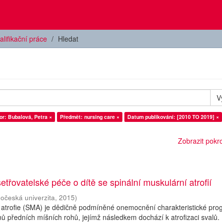
alifikační práce
Hledat
V
or: Bubalová, Petra ×
Předmět: nursing care ×
Datum publikování: [2010 TO 2019] ×
Zobrazit pokroč
etřovatelské péče o dítě se spinální muskulární atrofií
hočeská univerzita
,
2015
)
 atrofie (SMA) je dědičně podmíněné onemocnění charakteristické prog
ů předních míšních rohů, jejímž následkem dochází k atrofizaci svalů.