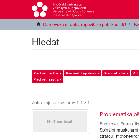
Domovská stránka repozitáře publikací JU
Kv
Hledat
Předmět: rodiče ×
Předmět: hypotonia ×
Předmět: dítě ×
Aut
Předmět: sestra ×
Zobrazují se záznamy 1-1 z 1
Problematika oš
Bubalová, Petra
(
Ji
Spinální muskulární
ztrátou -motoneuron