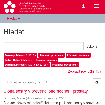
Přepn
navig
Hledat
Hledat
Vykonat
Datum publikování: 2010 ×
Předmět: prostata ×
Předmět: pacient ×
Autor: Dubová, Marie ×
Předmět: sestra ×
Datum publikování: [2010 TO 2019] ×
Předmět: prevention ×
Zobrazit pokročilé filtry
Zobrazují se záznamy 1-1 z 1
Úloha sestry v prevenci onemocnění prostaty
Dubová, Marie
(
Jihočeská univerzita
,
2010
)
Anotace Název mé bakalářské práce je ''Úloha sestry v prevenci