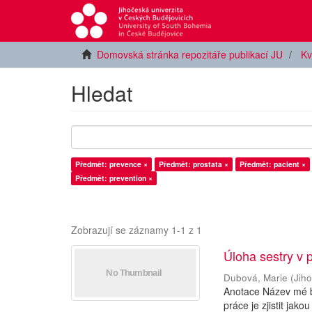
Domovská stránka repozitáře publikací JU
Kv
Hledat
Předmět: prevence ×
Předmět: prostata ×
Předmět: pacient ×
Předmět: prevention ×
Zobrazují se záznamy 1-1 z 1
Úloha sestry v 
Dubová, Marie
(
Jiho
Anotace Název mé ba
práce je zjistit jak