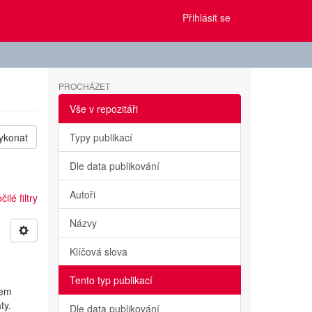
Přihlásit se
PROCHÁZET
Vše v repozitáři
ykonat
Typy publikací
Dle data publikování
Autoři
ilé filtry
Názvy
Klíčová slova
Tento typ publikací
lem
ty.
Dle data publikování