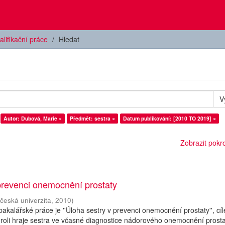
alifikační práce
Hledat
V
Autor: Dubová, Marie ×
Předmět: sestra ×
Datum publikování: [2010 TO 2019] ×
Zobrazit pokroč
prevenci onemocnění prostaty
česká univerzita
,
2010
)
kalářské práce je ''Úloha sestry v prevenci onemocnění prostaty'', cí
ou roli hraje sestra ve včasné diagnostice nádorového onemocnění prosta