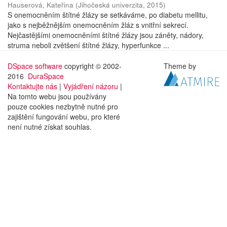
Hauserová, Kateřina
(
Jihočeská univerzita
,
2015
)
S onemocněním štítné žlázy se setkáváme, po diabetu mellitu,
jako s nejběžnějším onemocněním žláz s vnitřní sekrecí.
Nejčastějšími onemocněními štítné žlázy jsou záněty, nádory,
struma neboli zvětšení štítné žlázy, hyperfunkce ...
DSpace software
copyright © 2002-
Theme by
2016
DuraSpace
Kontaktujte nás
|
Vyjádření názoru
|
Na tomto webu jsou používány
pouze cookies nezbytně nutné pro
zajištění fungování webu, pro které
není nutné získat souhlas.