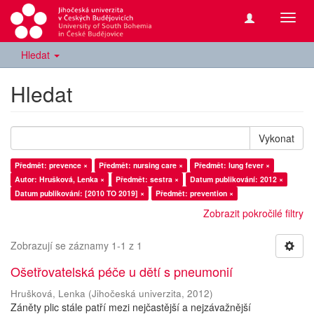
Přepn
navig
Hledat
Hledat
Vykonat
Předmět: prevence ×
Předmět: nursing care ×
Předmět: lung fever ×
Autor: Hrušková, Lenka ×
Předmět: sestra ×
Datum publikování: 2012 ×
Datum publikování: [2010 TO 2019] ×
Předmět: prevention ×
Zobrazit pokročilé filtry
Zobrazují se záznamy 1-1 z 1
Ošetřovatelská péče u dětí s pneumonií
Hrušková, Lenka
(
Jihočeská univerzita
,
2012
)
Záněty plic stále patří mezi nejčastější a nejzávažnější