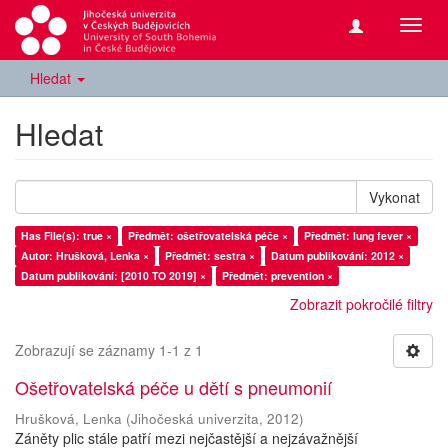
Přepn
navig
Hledat
Hledat
Vykonat
Has File(s): true ×
Předmět: ošetřovatelská péče ×
Předmět: lung fever ×
Autor: Hrušková, Lenka ×
Předmět: sestra ×
Datum publikování: 2012 ×
Datum publikování: [2010 TO 2019] ×
Předmět: prevention ×
Zobrazit pokročilé filtry
Zobrazují se záznamy 1-1 z 1
Ošetřovatelská péče u dětí s pneumonií
Hrušková, Lenka
(
Jihočeská univerzita
,
2012
)
Záněty plic stále patří mezi nejčastější a nejzávažnější