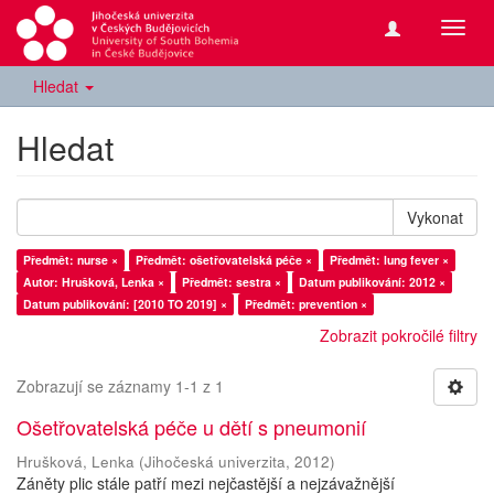
Přepn
navig
Hledat
Hledat
Vykonat
Předmět: nurse ×
Předmět: ošetřovatelská péče ×
Předmět: lung fever ×
Autor: Hrušková, Lenka ×
Předmět: sestra ×
Datum publikování: 2012 ×
Datum publikování: [2010 TO 2019] ×
Předmět: prevention ×
Zobrazit pokročilé filtry
Zobrazují se záznamy 1-1 z 1
Ošetřovatelská péče u dětí s pneumonií
Hrušková, Lenka
(
Jihočeská univerzita
,
2012
)
Záněty plic stále patří mezi nejčastější a nejzávažnější