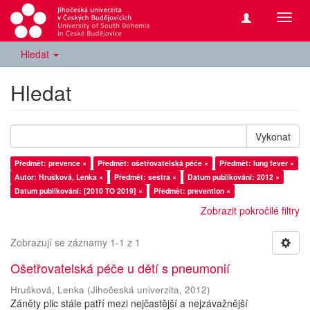
Přepn
navig
Hledat
Hledat
Vykonat
Předmět: prevence ×
Předmět: ošetřovatelská péče ×
Předmět: lung fever ×
Autor: Hrušková, Lenka ×
Předmět: sestra ×
Datum publikování: 2012 ×
Datum publikování: [2010 TO 2019] ×
Předmět: prevention ×
Zobrazit pokročilé filtry
Zobrazují se záznamy 1-1 z 1
Ošetřovatelská péče u dětí s pneumonií
Hrušková, Lenka
(
Jihočeská univerzita
,
2012
)
Záněty plic stále patří mezi nejčastější a nejzávažnější