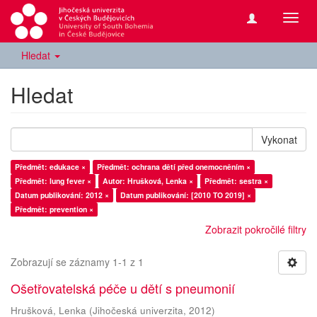
Přepn
navig
Hledat
Hledat
Vykonat
Předmět: edukace ×
Předmět: ochrana dětí před onemocněním ×
Předmět: lung fever ×
Autor: Hrušková, Lenka ×
Předmět: sestra ×
Datum publikování: 2012 ×
Datum publikování: [2010 TO 2019] ×
Předmět: prevention ×
Zobrazit pokročilé filtry
Zobrazují se záznamy 1-1 z 1
Ošetřovatelská péče u dětí s pneumonií
Hrušková, Lenka
(
Jihočeská univerzita
,
2012
)