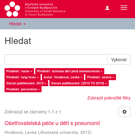
Přepn
navig
Hledat
Hledat
Vykonat
Předmět: nurse ×
Předmět: ochrana dětí před onemocněním ×
Předmět: lung fever ×
Autor: Hrušková, Lenka ×
Předmět: sestra ×
Datum publikování: 2012 ×
Datum publikování: [2010 TO 2019] ×
Předmět: prevention ×
Zobrazit pokročilé filtry
Zobrazují se záznamy 1-1 z 1
Ošetřovatelská péče u dětí s pneumonií
Hrušková, Lenka
(
Jihočeská univerzita
,
2012
)