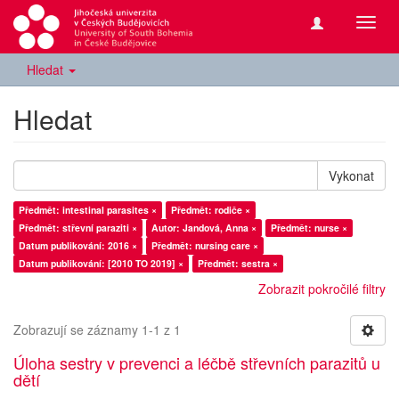
Přepn
navig
Hledat
Hledat
Vykonat
Předmět: intestinal parasites ×
Předmět: rodiče ×
Předmět: střevní paraziti ×
Autor: Jandová, Anna ×
Předmět: nurse ×
Datum publikování: 2016 ×
Předmět: nursing care ×
Datum publikování: [2010 TO 2019] ×
Předmět: sestra ×
Zobrazit pokročilé filtry
Zobrazují se záznamy 1-1 z 1
Úloha sestry v prevenci a léčbě střevních parazitů u
dětí