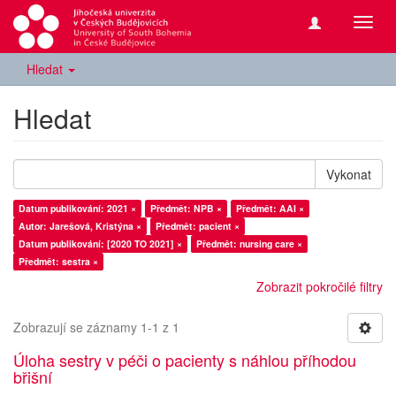
Přepn
navig
Hledat
Hledat
Vykonat
Datum publikování: 2021 ×
Předmět: NPB ×
Předmět: AAI ×
Autor: Jarešová, Kristýna ×
Předmět: pacient ×
Datum publikování: [2020 TO 2021] ×
Předmět: nursing care ×
Předmět: sestra ×
Zobrazit pokročilé filtry
Zobrazují se záznamy 1-1 z 1
Úloha sestry v péči o pacienty s náhlou příhodou
břišní