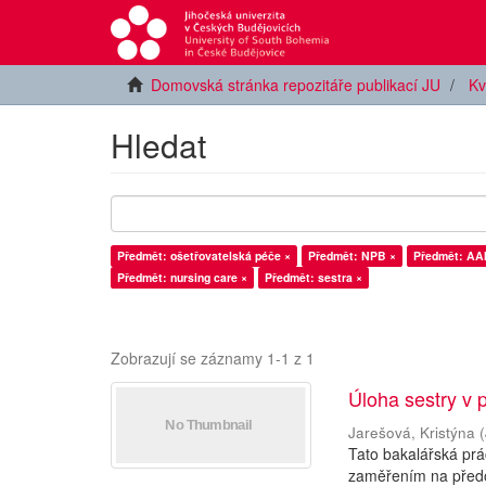
Domovská stránka repozitáře publikací JU
Kv
Hledat
Předmět: ošetřovatelská péče ×
Předmět: NPB ×
Předmět: AAI
Předmět: nursing care ×
Předmět: sestra ×
Zobrazují se záznamy 1-1 z 1
Úloha sestry v 
Jarešová, Kristýna
(
Tato bakalářská prá
zaměřením na předo