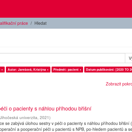
alifikační práce
Hledat
V
 ×
Autor: Jarešová, Kristýna ×
Předmět: pacient ×
Datum publikování: [2020 TO 2
Zobrazit pokroč
péči o pacienty s náhlou příhodou břišní
Jihočeská univerzita
,
2021
)
ce se zabývá úlohou sestry v péči o pacienty s náhlou příhodou břišní
perační a pooperační péči u pacientů s NPB, po-hledem pacientů a se