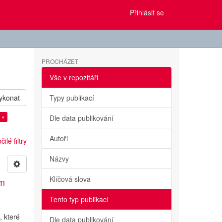
Přihlásit se
PROCHÁZET
Vše v repozitáři
ykonat
Typy publikací
 ×
Dle data publikování
Autoři
ilé filtry
Názvy
Klíčová slova
ým
Tento typ publikací
, které
Dle data publikování