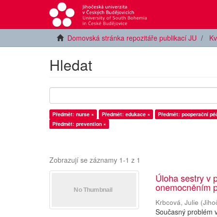
Domovská stránka repozitáře publikací JU
Kv
Hledat
Předmět: nurse ×
Předmět: edukace ×
Předmět: pooperační pé
Předmět: prevention ×
Zobrazují se záznamy 1-1 z 1
Úloha sestry v 
onemocněním p
Krbcová, Julie
(
Jiho
Současný problém v 