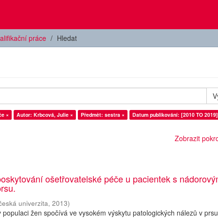
alifikační práce
Hledat
V
če ×
Autor: Krbcová, Julie ×
Předmět: sestra ×
Datum publikování: [2010 TO 2019]
Zobrazit pokroč
poskytování ošetřovatelské péče u pacientek s nádorov
rsu.
česká univerzita
,
2013
)
populaci žen spočívá ve vysokém výskytu patologických nálezů v prsu