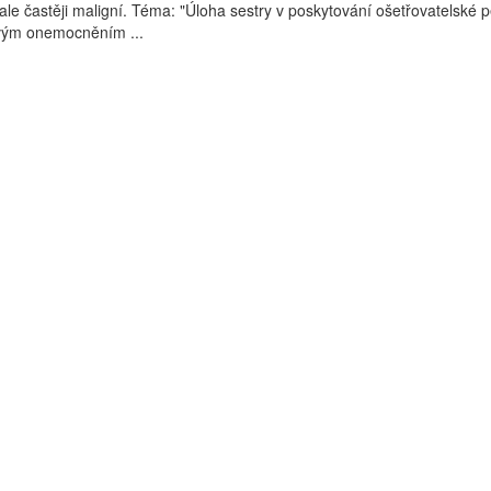
ale častěji maligní. Téma: "Úloha sestry v poskytování ošetřovatelské 
vým onemocněním ...