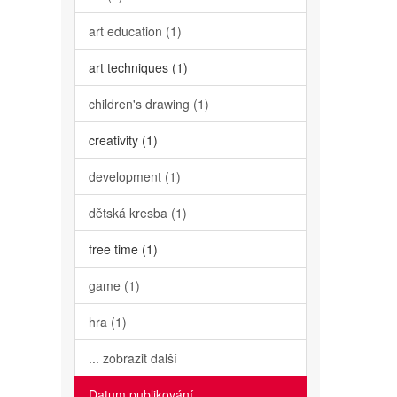
art education (1)
art techniques (1)
children's drawing (1)
creativity (1)
development (1)
dětská kresba (1)
free time (1)
game (1)
hra (1)
... zobrazit další
Datum publikování