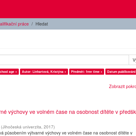
alifikační práce
Hledat
V
chool age ×
Autor: Linhartová, Kristýna ×
Předmět: free time ×
Datum publikování
Zobrazit pokroč
rné výchovy ve volném čase na osobnost dítěte v předš
(
Jihočeská univerzita
,
2017
)
vá působením výtvarné výchovy ve volném čase na osobnost dítěte v