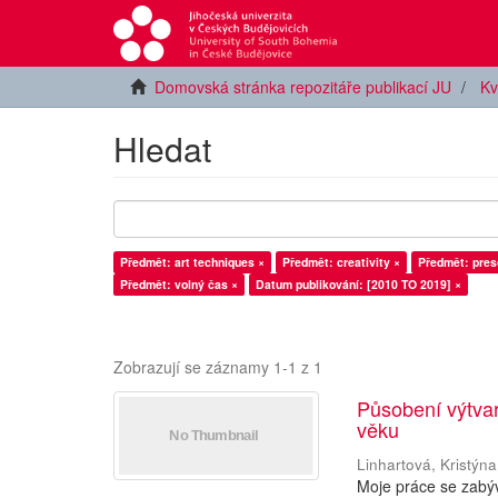
Domovská stránka repozitáře publikací JU
Kv
Hledat
Předmět: art techniques ×
Předmět: creativity ×
Předmět: pres
Předmět: volný čas ×
Datum publikování: [2010 TO 2019] ×
Zobrazují se záznamy 1-1 z 1
Působení výtva
věku
Linhartová, Kristýna
Moje práce se zabý