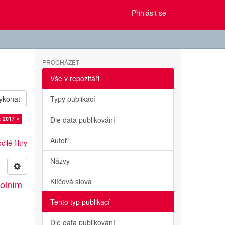
Přihlásit se
PROCHÁZET
Vše v repozitáři
ykonat
Typy publikací
: 2017 ×
Dle data publikování
Autoři
ilé filtry
Názvy
Klíčová slova
kolním
Tento typ publikací
Dle data publikování