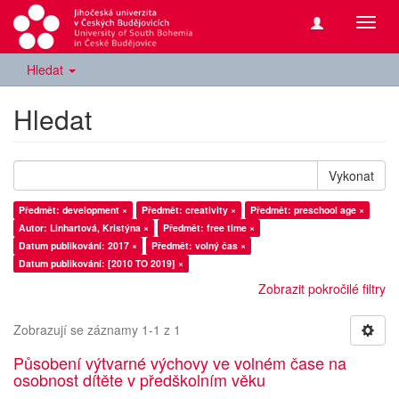
Přepn
navig
Hledat
Hledat
Vykonat
Předmět: development ×
Předmět: creativity ×
Předmět: preschool age ×
Autor: Linhartová, Kristýna ×
Předmět: free time ×
Datum publikování: 2017 ×
Předmět: volný čas ×
Datum publikování: [2010 TO 2019] ×
Zobrazit pokročilé filtry
Zobrazují se záznamy 1-1 z 1
Působení výtvarné výchovy ve volném čase na
osobnost dítěte v předškolním věku