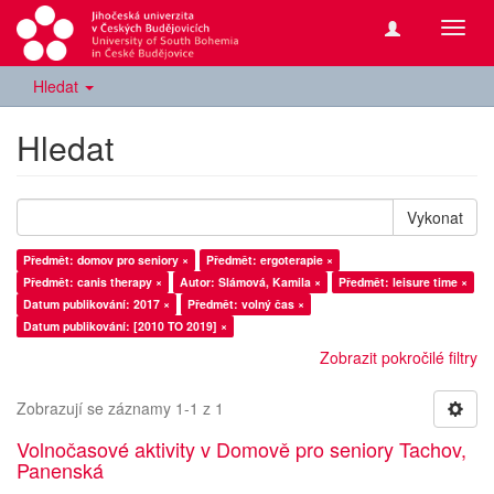
Přepn
navig
Hledat
Hledat
Vykonat
Předmět: domov pro seniory ×
Předmět: ergoterapie ×
Předmět: canis therapy ×
Autor: Slámová, Kamila ×
Předmět: leisure time ×
Datum publikování: 2017 ×
Předmět: volný čas ×
Datum publikování: [2010 TO 2019] ×
Zobrazit pokročilé filtry
Zobrazují se záznamy 1-1 z 1
Volnočasové aktivity v Domově pro seniory Tachov,
Panenská