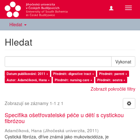
Přepn
navig
Hledat
Hledat
Vykonat
Datum publikování: 2011 ×
Předmět: digestive tract ×
Předmět: parent ×
Autor: Adamčíková, Hana ×
Předmět: nursing care ×
Předmět: sestra ×
Zobrazit pokročilé filtry
Zobrazují se záznamy 1-1 z 1
Specifika ošetřovatelské péče u dětí s cystickou
fibrózou
Adamčíková, Hana
(
Jihočeská univerzita
,
2011
)
Cystická fibróza, dříve známá jako mukoviscidóza, je