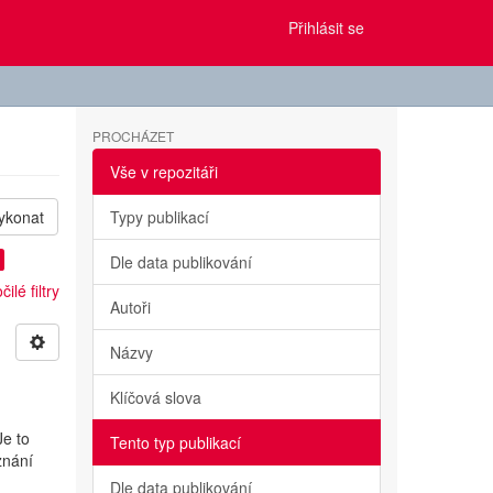
Přihlásit se
PROCHÁZET
Vše v repozitáři
ykonat
Typy publikací
Dle data publikování
ilé filtry
Autoři
Názvy
Klíčová slova
Je to
Tento typ publikací
znání
Dle data publikování