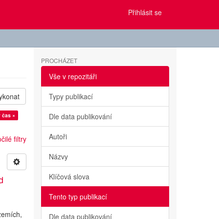
Přihlásit se
PROCHÁZET
Vše v repozitáři
ykonat
Typy publikací
 čas ×
Dle data publikování
Autoři
ilé filtry
Názvy
Klíčová slova
d
Tento typ publikací
a
 zemích,
Dle data publikování