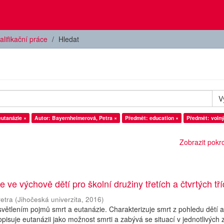
alifikační práce
Hledat
V
utanázie ×
Autor: Bayernheimerová, Petra ×
Předmět: education ×
Předmět: volný
Zobrazit pokroč
 ve výchově dětí pro školní družiny třetích a čtvrtých tří
etra
(
Jihočeská univerzita
,
2016
)
větlením pojmů smrt a eutanázie. Charakterizuje smrt z pohledu dětí 
pisuje eutanázii jako možnost smrti a zabývá se situací v jednotlivých