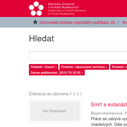
Domovská stránka repozitáře publikací JU
Kv
Hledat
Předmět: leisure ×
Předmět: educational facilities ×
Předmět: e
Datum publikování: [2010 TO 2019] ×
Zobrazují se záznamy 1-1 z 1
Smrt a eutanázie
Bayernheimerová, P
Práce se zabývá vys
mladistvých. Dále po