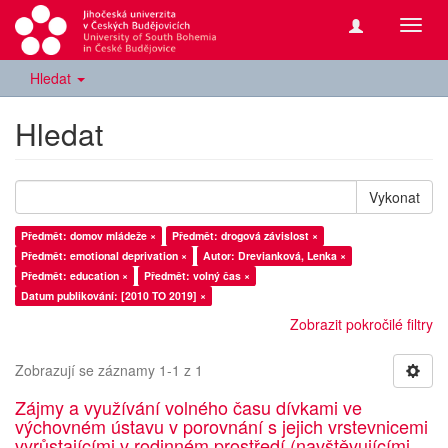
Přepn
navig
Hledat
Hledat
Vykonat
Předmět: domov mládeže ×
Předmět: drogová závislost ×
Předmět: emotional deprivation ×
Autor: Drevianková, Lenka ×
Předmět: education ×
Předmět: volný čas ×
Datum publikování: [2010 TO 2019] ×
Zobrazit pokročilé filtry
Zobrazují se záznamy 1-1 z 1
Zájmy a využívání volného času dívkami ve
výchovném ústavu v porovnání s jejich vrstevnicemi
vyrůstajícími v rodinném prostředí (navštěvujícími