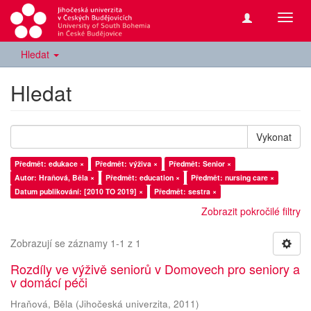
Přepn
navig
Hledat
Hledat
Vykonat
Předmět: edukace ×
Předmět: výživa ×
Předmět: Senior ×
Autor: Hraňová, Běla ×
Předmět: education ×
Předmět: nursing care ×
Datum publikování: [2010 TO 2019] ×
Předmět: sestra ×
Zobrazit pokročilé filtry
Zobrazují se záznamy 1-1 z 1
Rozdíly ve výživě seniorů v Domovech pro seniory a
v domácí péči
Hraňová, Běla
(
Jihočeská univerzita
,
2011
)