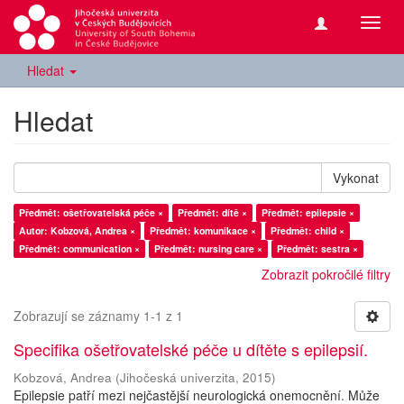
Přepn
navig
Hledat
Hledat
Vykonat
Předmět: ošetřovatelská péče ×
Předmět: dítě ×
Předmět: epilepsie ×
Autor: Kobzová, Andrea ×
Předmět: komunikace ×
Předmět: child ×
Předmět: communication ×
Předmět: nursing care ×
Předmět: sestra ×
Zobrazit pokročilé filtry
Zobrazují se záznamy 1-1 z 1
Specifika ošetřovatelské péče u dítěte s epilepsií.
Kobzová, Andrea
(
Jihočeská univerzita
,
2015
)
Epilepsie patří mezi nejčastější neurologická onemocnění. Může