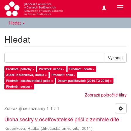
Přepn
navig
Hledat
Hledat
Vykonat
Předmět: potřeby ×
Předmět: needs ×
Předmět: death ×
Autor: Koutníková, Radka ×
Předmět: child ×
Předmět: ošetřovatelská péče ×
Datum publikování: [2010 TO 2019] ×
Předmět: sestra ×
Zobrazit pokročilé filtry
Zobrazují se záznamy 1-1 z 1
Úloha sestry v ošetřovatelské péči o zemřelé dítě
Koutníková, Radka
(
Jihočeská univerzita
,
2011
)