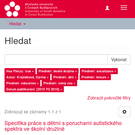
Přepn
navig
Hledat
Hledat
Vykonat
Has File(s): true ×
Předmět: školní družina ×
Předmět: socializace ×
Autor: Krajňáková, Darina ×
Předmět: děti ×
Předmět: leisure ×
Předmět: education ×
Předmět: volný čas ×
Datum publikování: [2010 TO 2019] ×
Zobrazit pokročilé filtry
Zobrazují se záznamy 1-1 z 1
Specifika práce s dětmi s poruchami autistického
spektra ve školní družině