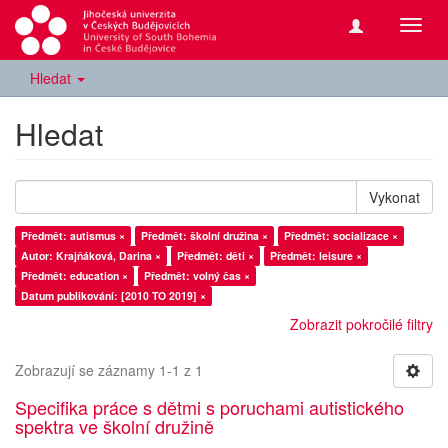
Přepn
navig
Hledat
Hledat
Vykonat
Předmět: autismus ×
Předmět: školní družina ×
Předmět: socializace ×
Autor: Krajňáková, Darina ×
Předmět: děti ×
Předmět: leisure ×
Předmět: education ×
Předmět: volný čas ×
Datum publikování: [2010 TO 2019] ×
Zobrazit pokročilé filtry
Zobrazují se záznamy 1-1 z 1
Specifika práce s dětmi s poruchami autistického
spektra ve školní družině