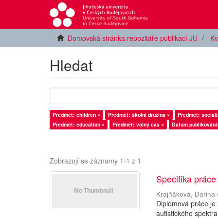
Domovská stránka repozitáře publikací JU
Kv
Hledat
Předmět: children ×
Předmět: školní družina ×
Předmět: sociali
Předmět: education ×
Předmět: volný čas ×
Datum publikování
Zobrazují se záznamy 1-1 z 1
Specifika práce
Krajňáková, Darina
Diplomová práce je
autistického spektra