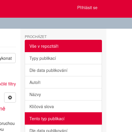
Přihlásit se
PROCHÁZET
Vše v repozitáři
ykonat
Typy publikací
Dle data publikování
Autoři
ilé filtry
Názvy
Klíčová slova
ině
Tento typ publikací
poruchou
iku
Dle data publikování