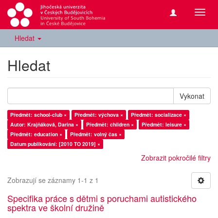
Přepn
navig
Hledat
Hledat
Vykonat
Předmět: school-club ×
Předmět: výchova ×
Předmět: socializace ×
Autor: Krajňáková, Darina ×
Předmět: children ×
Předmět: leisure ×
Předmět: education ×
Předmět: volný čas ×
Datum publikování: [2010 TO 2019] ×
Zobrazit pokročilé filtry
Zobrazují se záznamy 1-1 z 1
Specifika práce s dětmi s poruchami autistického
spektra ve školní družině