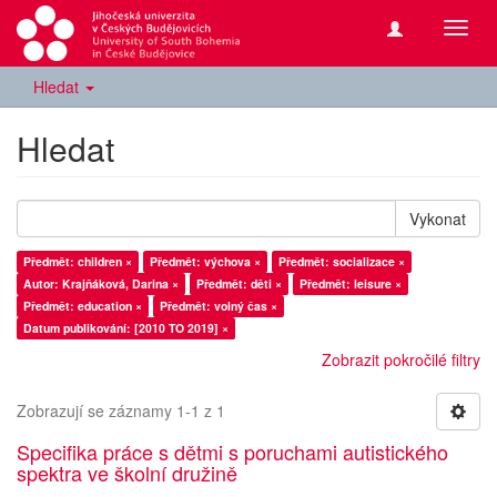
Přepn
navig
Hledat
Hledat
Vykonat
Předmět: children ×
Předmět: výchova ×
Předmět: socializace ×
Autor: Krajňáková, Darina ×
Předmět: děti ×
Předmět: leisure ×
Předmět: education ×
Předmět: volný čas ×
Datum publikování: [2010 TO 2019] ×
Zobrazit pokročilé filtry
Zobrazují se záznamy 1-1 z 1
Specifika práce s dětmi s poruchami autistického
spektra ve školní družině