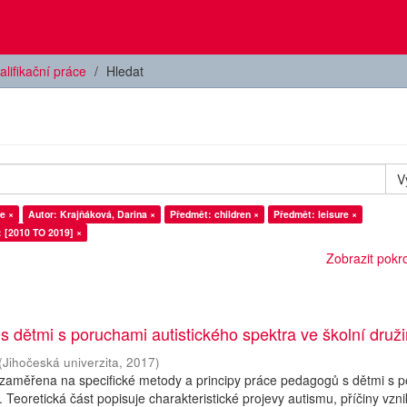
alifikační práce
Hledat
V
e ×
Autor: Krajňáková, Darina ×
Předmět: children ×
Předmět: leisure ×
: [2010 TO 2019] ×
Zobrazit pokroč
 s dětmi s poruchami autistického spektra ve školní druž
(
Jihočeská univerzita
,
2017
)
 zaměřena na specifické metody a principy práce pedagogů s dětmi s 
. Teoretická část popisuje charakteristické projevy autismu, příčiny vzn