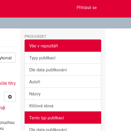
Přihlásit se
PROCHÁZET
Vše v repozitáři
ykonat
Typy publikací
Dle data publikování
Autoři
ilé filtry
Názvy
Klíčová slova
ině
Tento typ publikací
poruchou
iku
Dle data publikování