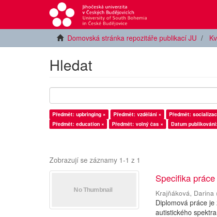
Domovská stránka repozitáře publikací JU
Kv
Hledat
Předmět: upbringing ×
Předmět: vzdělání ×
Předmět: socializac
Předmět: education ×
Předmět: volný čas ×
Datum publikování
Zobrazují se záznamy 1-1 z 1
Specifika práce
Krajňáková, Darina
Diplomová práce je
autistického spektra