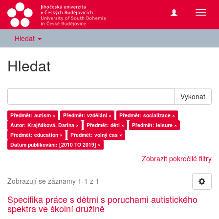
Přepn
navig
Hledat
Hledat
Vykonat
Předmět: autism ×
Předmět: vzdělání ×
Předmět: socializace ×
Autor: Krajňáková, Darina ×
Předmět: děti ×
Předmět: leisure ×
Předmět: education ×
Předmět: volný čas ×
Datum publikování: [2010 TO 2019] ×
Zobrazit pokročilé filtry
Zobrazují se záznamy 1-1 z 1
Specifika práce s dětmi s poruchami autistického
spektra ve školní družině