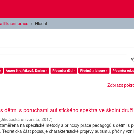
alifikační práce
Hledat
V
×
Autor: Krajňáková, Darina ×
Předmět: děti ×
Předmět: leisure ×
Předmět: educ
Zobrazit pokroč
 s dětmi s poruchami autistického spektra ve školní druž
(
Jihočeská univerzita
,
2017
)
 zaměřena na specifické metody a principy práce pedagogů s dětmi s 
. Teoretická část popisuje charakteristické projevy autismu, příčiny vzn