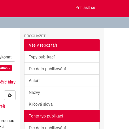
Přihlásit se
PROCHÁZET
Vše v repozitáři
ykonat
Typy publikací
ation ×
Dle data publikování
Autoři
ilé filtry
Názvy
Klíčová slova
ině
Tento typ publikací
poruchou
iku
Dle data publikování