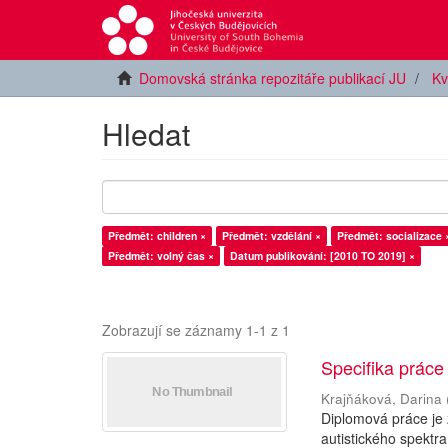
Domovská stránka repozitáře publikací JU
Kv
Hledat
Předmět: children ×
Předmět: vzdělání ×
Předmět: socializace 
Předmět: volný čas ×
Datum publikování: [2010 TO 2019] ×
Zobrazují se záznamy 1-1 z 1
Specifika práce
Krajňáková, Darina
Diplomová práce je
autistického spektra