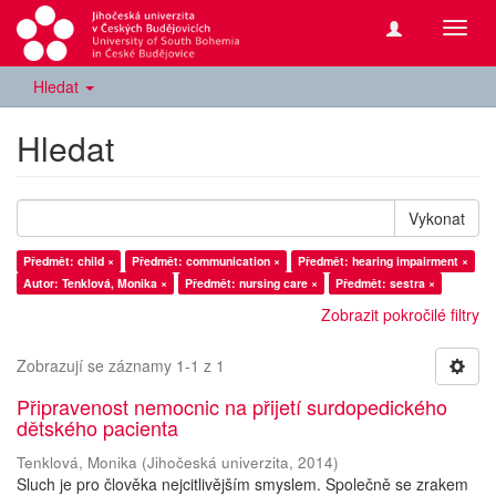
Přepn
navig
Hledat
Hledat
Vykonat
Předmět: child ×
Předmět: communication ×
Předmět: hearing impairment ×
Autor: Tenklová, Monika ×
Předmět: nursing care ×
Předmět: sestra ×
Zobrazit pokročilé filtry
Zobrazují se záznamy 1-1 z 1
Připravenost nemocnic na přijetí surdopedického
dětského pacienta
Tenklová, Monika
(
Jihočeská univerzita
,
2014
)
Sluch je pro člověka nejcitlivějším smyslem. Společně se zrakem