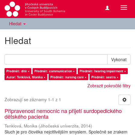
Přepn
navig
Hledat
Hledat
Vykonat
Předmět: dítě ×
Předmět: communication ×
Předmět: hearing impairment ×
Autor: Tenklová, Monika ×
Předmět: nursing care ×
Předmět: sestra ×
Zobrazit pokročilé filtry
Zobrazují se záznamy 1-1 z 1
Připravenost nemocnic na přijetí surdopedického
dětského pacienta
Tenklová, Monika
(
Jihočeská univerzita
,
2014
)
Sluch je pro člověka nejcitlivějším smyslem. Společně se zrakem