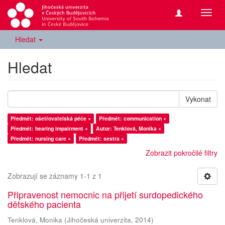
Přepn
navig
Hledat
Hledat
Vykonat
Předmět: ošetřovatelská péče ×
Předmět: communication ×
Předmět: hearing impairment ×
Autor: Tenklová, Monika ×
Předmět: nursing care ×
Předmět: sestra ×
Zobrazit pokročilé filtry
Zobrazují se záznamy 1-1 z 1
Připravenost nemocnic na přijetí surdopedického
dětského pacienta
Tenklová, Monika
(
Jihočeská univerzita
,
2014
)