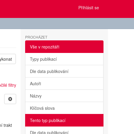
Přihlásit se
PROCHÁZET
Vše v repozitáři
ykonat
Typy publikací
Dle data publikování
Autoři
ilé filtry
Názvy
Klíčová slova
Tento typ publikací
í trakt
Dle data publikování