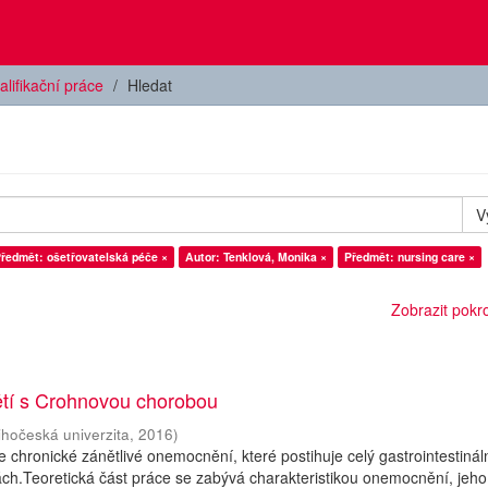
alifikační práce
Hledat
V
ředmět: ošetřovatelská péče ×
Autor: Tenklová, Monika ×
Předmět: nursing care ×
Zobrazit pokroč
ětí s Crohnovou chorobou
ihočeská univerzita
,
2016
)
 chronické zánětlivé onemocnění, které postihuje celý gastrointestináln
ách.Teoretická část práce se zabývá charakteristikou onemocnění, jeho