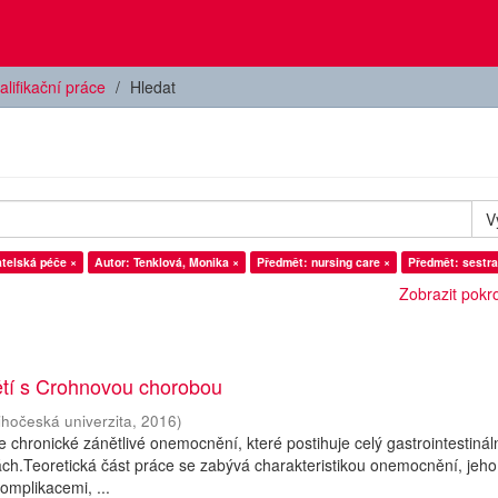
alifikační práce
Hledat
V
telská péče ×
Autor: Tenklová, Monika ×
Předmět: nursing care ×
Předmět: sestra
Zobrazit pokroč
ětí s Crohnovou chorobou
ihočeská univerzita
,
2016
)
 chronické zánětlivé onemocnění, které postihuje celý gastrointestináln
ách.Teoretická část práce se zabývá charakteristikou onemocnění, jeho
komplikacemi, ...