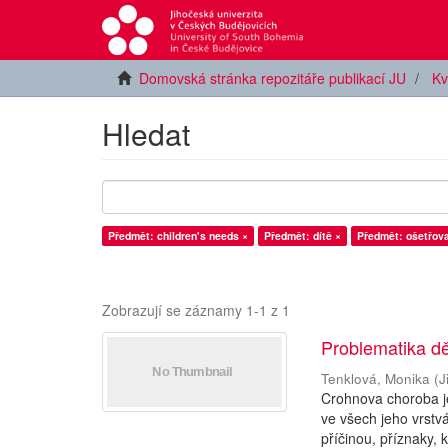
Domovská stránka repozitáře publikací JU
Kv
Hledat
Předmět: children's needs ×
Předmět: dítě ×
Předmět: ošetřova
Zobrazují se záznamy 1-1 z 1
Problematika d
Tenklová, Monika
(
J
Crohnova choroba je
ve všech jeho vrstv
příčinou, příznaky, 