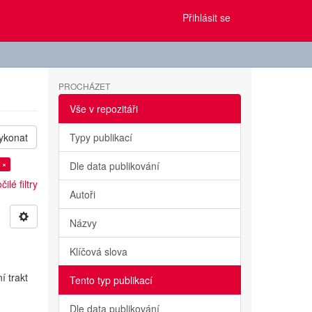
Přihlásit se
PROCHÁZET
Vše v repozitáři
ykonat
Typy publikací
 ×
Dle data publikování
ilé filtry
Autoři
Názvy
Klíčová slova
í trakt
Tento typ publikací
Dle data publikování