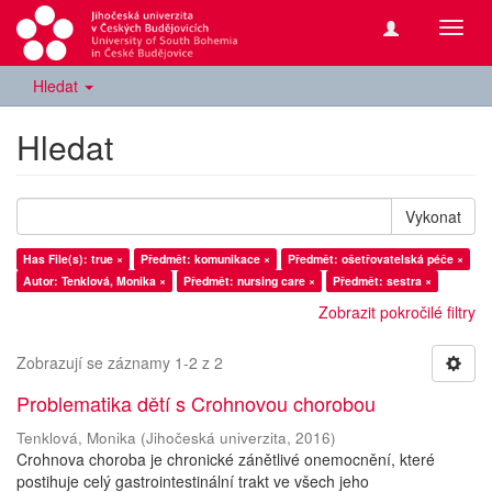
Přepn
navig
Hledat
Hledat
Vykonat
Has File(s): true ×
Předmět: komunikace ×
Předmět: ošetřovatelská péče ×
Autor: Tenklová, Monika ×
Předmět: nursing care ×
Předmět: sestra ×
Zobrazit pokročilé filtry
Zobrazují se záznamy 1-2 z 2
Problematika dětí s Crohnovou chorobou
Tenklová, Monika
(
Jihočeská univerzita
,
2016
)
Crohnova choroba je chronické zánětlivé onemocnění, které
postihuje celý gastrointestinální trakt ve všech jeho