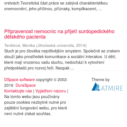
vrstvách.Teoretická část práce se zabývá charakteristikou
onemocnění, jeho příčinou, příznaky, komplikacemi, ...
Připravenost nemocnic na přijetí surdopedického
dětského pacienta
Tenklová, Monika
(
Jihočeská univerzita
,
2014
)
Sluch je pro člověka nejcitlivějším smyslem. Společně se zrakem
slouží jako prostředek komunikace a sociální interakce. U dětí,
které mají vrozenou vadu sluchu, nedochází k vytvoření
předpokladů pro rozvoj řeči. Naopak ...
DSpace software
copyright © 2002-
Theme by
2016
DuraSpace
Kontaktujte nás
|
Vyjádření názoru
|
Na tomto webu jsou používány
pouze cookies nezbytně nutné pro
zajištění fungování webu, pro které
není nutné získat souhlas.