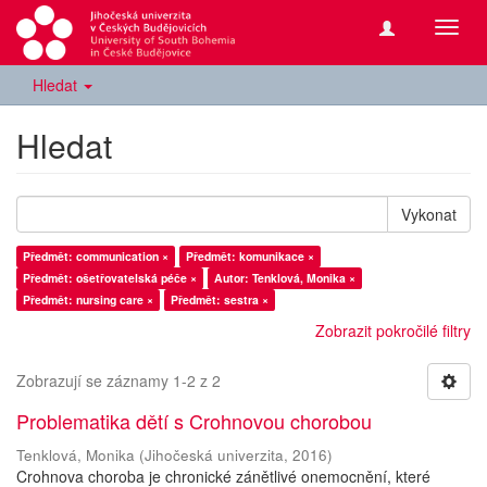
Přepn
navig
Hledat
Hledat
Vykonat
Předmět: communication ×
Předmět: komunikace ×
Předmět: ošetřovatelská péče ×
Autor: Tenklová, Monika ×
Předmět: nursing care ×
Předmět: sestra ×
Zobrazit pokročilé filtry
Zobrazují se záznamy 1-2 z 2
Problematika dětí s Crohnovou chorobou
Tenklová, Monika
(
Jihočeská univerzita
,
2016
)
Crohnova choroba je chronické zánětlivé onemocnění, které