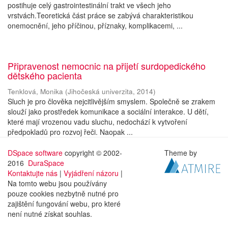
postihuje celý gastrointestinální trakt ve všech jeho
vrstvách.Teoretická část práce se zabývá charakteristikou
onemocnění, jeho příčinou, příznaky, komplikacemi, ...
Připravenost nemocnic na přijetí surdopedického
dětského pacienta
Tenklová, Monika
(
Jihočeská univerzita
,
2014
)
Sluch je pro člověka nejcitlivějším smyslem. Společně se zrakem
slouží jako prostředek komunikace a sociální interakce. U dětí,
které mají vrozenou vadu sluchu, nedochází k vytvoření
předpokladů pro rozvoj řeči. Naopak ...
DSpace software
copyright © 2002-
Theme by
2016
DuraSpace
Kontaktujte nás
|
Vyjádření názoru
|
Na tomto webu jsou používány
pouze cookies nezbytně nutné pro
zajištění fungování webu, pro které
není nutné získat souhlas.