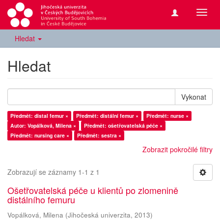
Přepn
navig
Hledat
Hledat
Vykonat
Předmět: distal femur ×
Předmět: distální femur ×
Předmět: nurse ×
Autor: Vopálková, Milena ×
Předmět: ošetřovatelská péče ×
Předmět: nursing care ×
Předmět: sestra ×
Zobrazit pokročilé filtry
Zobrazují se záznamy 1-1 z 1
Ošetřovatelská péče u klientů po zlomenině
distálního femuru
Vopálková, Milena
(
Jihočeská univerzita
,
2013
)