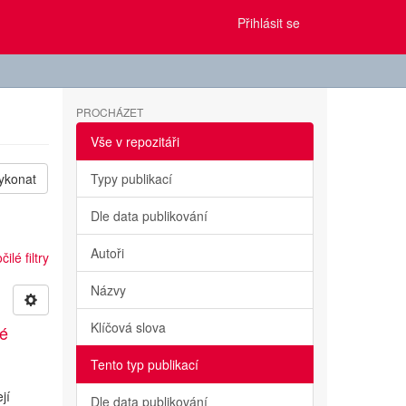
Přihlásit se
PROCHÁZET
Vše v repozitáři
ykonat
Typy publikací
Dle data publikování
Autoři
ilé filtry
Názvy
Klíčová slova
ké
Tento typ publikací
jí
Dle data publikování