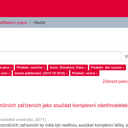
alifikační práce
Hledat
V
á péče ×
Předmět: nutrition ×
Autor: Zelenková, Klára ×
Předmět: diet system ×
 care ×
Datum publikování: [2010 TO 2019] ×
Předmět: sestra ×
Zobrazit pokroč
ičních zařízeních jako součást komplexní ošetřovatels
ihočeská univerzita
,
2011
)
mocničních zařízeních by měla být nedílnou součástí komplexní léčby, je