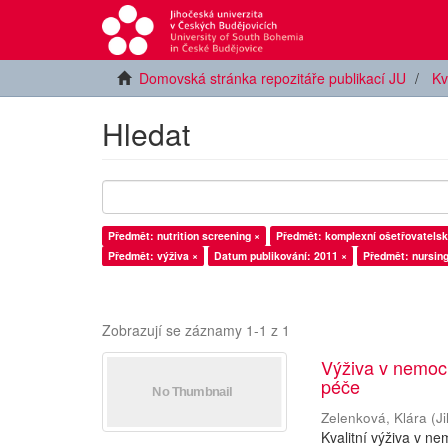
Domovská stránka repozitáře publikací JU
Kv
Hledat
Předmět: nutrition screening ×
Předmět: komplexní ošetřovatelsk
Předmět: výživa ×
Datum publikování: 2011 ×
Předmět: nursing
Zobrazují se záznamy 1-1 z 1
Výživa v nemocn
péče
Zelenková, Klára
(
J
Kvalitní výživa v ne